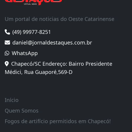
Um portal de noticias do Oeste Catarinense
(49) 99977-8251
daniel@jornaldestaques.com.br
WhatsApp
Chapecó/SC Endereço: Bairro Presidente
Médici, Rua Guaporé,569-D
Links Úteis
Início
Quem Somos
Fogos de artifício permitidos em Chapecó!