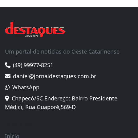
Um portal de noticias do Oeste Catarinense
(49) 99977-8251
daniel@jornaldestaques.com.br
WhatsApp
Chapecó/SC Endereço: Bairro Presidente
Médici, Rua Guaporé,569-D
Links Úteis
Início