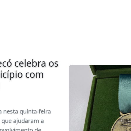
didatura
convenção
em Santa
 estadual Leandro
logado sábado, 1º de
o estadual do Partido