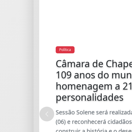
Polícia
Sorgatto tem can
homologada em 
histórica do PL 
Catarina*
O pré-candidato a deputado
Anterior
Sorgatto teve o nome homo
agosto, durante a convençã