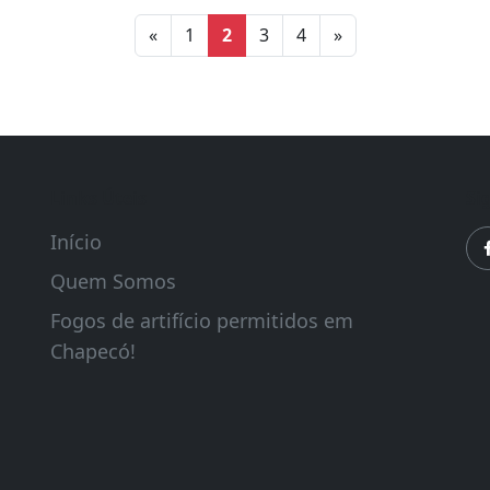
«
1
2
3
4
»
Links Úteis
Si
Início
Quem Somos
Fogos de artifício permitidos em
Chapecó!