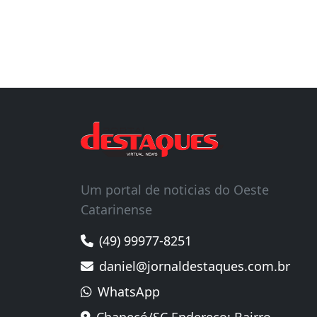
Um portal de noticias do Oeste
Catarinense
(49) 99977-8251
daniel@jornaldestaques.com.br
WhatsApp
Chapecó/SC Endereço: Bairro