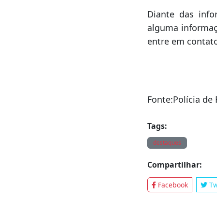
DPCO/FRON/SMO 
Cleviton de Lima
uma vez que se 
outro estado da 
Diante das info
alguma informaç
entre em contato
Fonte:Polícia de 
Tags:
destaques