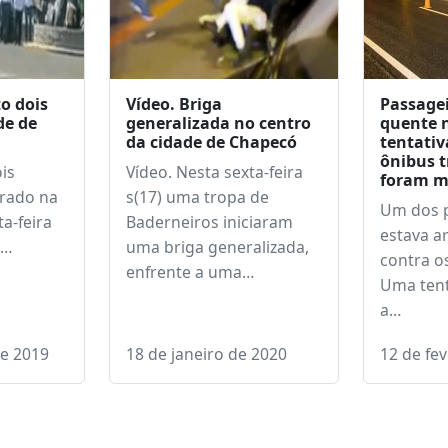
o dois
Vídeo. Briga
Passagei
de de
generalizada no centro
quente 
da cidade de Chapecó
tentativ
ônibus t
is
Vídeo. Nesta sexta-feira
foram m
trado na
s(17) uma tropa de
Um dos 
a-feira
Baderneiros iniciaram
estava a
a…
uma briga generalizada,
contra o
enfrente a uma…
Uma tent