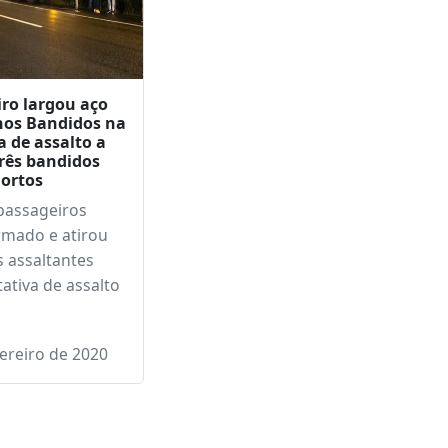
ro largou aço
nos Bandidos na
a de assalto a
rês bandidos
ortos
passageiros
rmado e atirou
s assaltantes
ativa de assalto