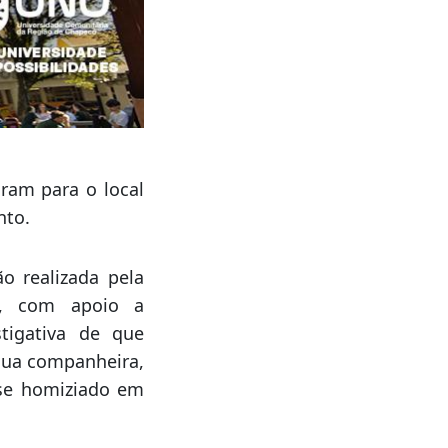
aram para o local
nto.
o realizada pela
a, com apoio a