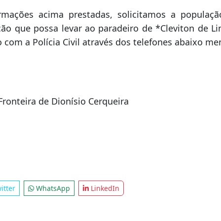
e DIC/FRON/SMO, o que reforça a linha inves
 de Carvalho é suspeito da autoria do homicídio de
tem notícia que investigado evadiu-se e encontra
federação.
rmações acima prestadas, solicitamos a populaç
ão que possa levar ao paradeiro de *Cleviton de Li
 com a Polícia Civil através dos telefones abaixo m
Fronteira de Dionísio Cerqueira