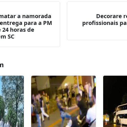
itter
WhatsApp
LinkedIn
 matar a namorada
Decorare re
 entrega para a PM
profissionais p
 24 horas de
em SC
m