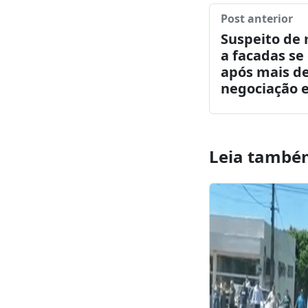
Compartilhar:
Facebook
Tw
Post anterior
Suspeito de
a facadas se
após mais de
negociação 
Leia també