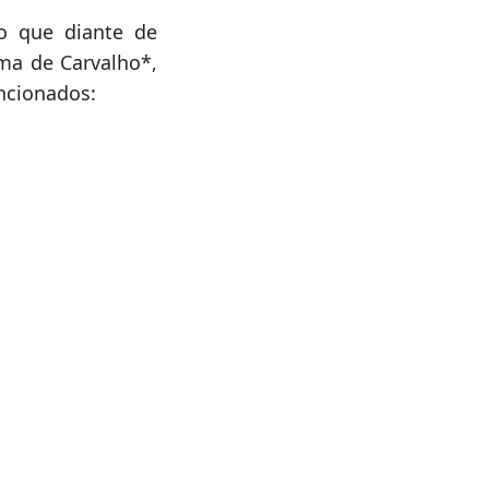
tigativa de que
 sua companheira,
-se homiziado em
ão que diante de
ma de Carvalho*,
encionados: