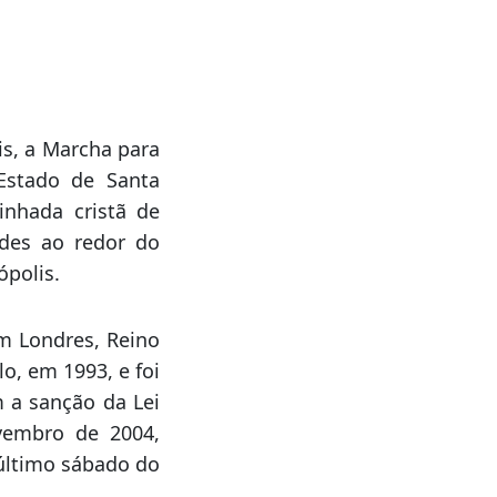
f, com apoio da
a e performances
l, como Gabriela
is, a Marcha para
Estado de Santa
inhada cristã de
ades ao redor do
ópolis.
m Londres, Reino