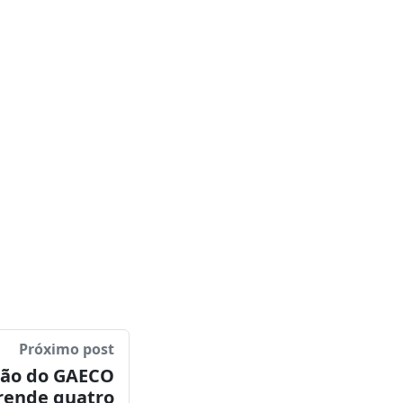
lo, em 1993, e foi
m a sanção da Lei
ovembro de 2004,
 último sábado do