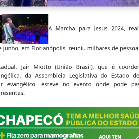
A Marcha para Jesus 2024, real
e junho, em Florianópolis, reuniu milhares de pessoa
adual, Jair Miotto (União Brasil), que é coorde
ngélica, da Assembleia Legislativa do Estado d
tor evangélico, esteve no evento onde pode p
resentes.