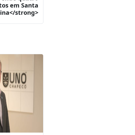
Próximo post
ção do GAECO
rende quatro
itos em Santa
ina</strong>