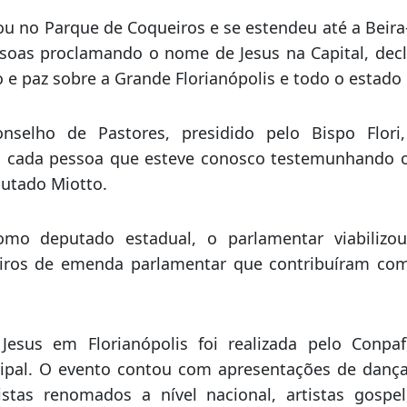
ito de Florianópolis, Topázio Neto, do vereador d
s, do presidente do Conselho de Pastores de Floria
i Ramos, que coordenou a Marcha para Jesus de Flo
es.
 no Parque de Coqueiros e se estendeu até a Beira
ssoas proclamando o nome de Jesus na Capital, decl
o e paz sobre a Grande Florianópolis e todo o estado
nselho de Pastores, presidido pelo Bispo Flori
a cada pessoa que esteve conosco testemunhando o
utado Miotto.
omo deputado estadual, o parlamentar viabilizou
eiros de emenda parlamentar que contribuíram com