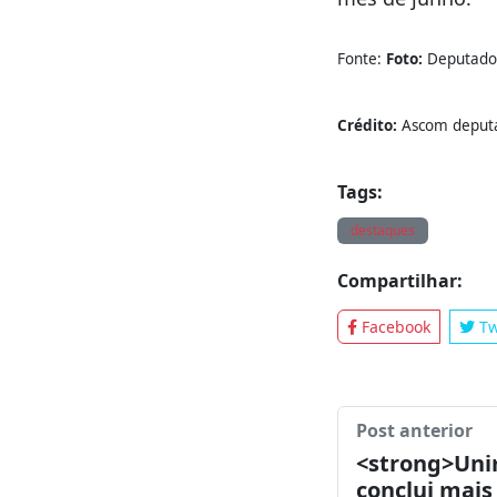
Unido. No Brasil,
incorporada ao c
Federal 12.025.
instituiu o Dia 
mês de junho.
Fonte:
Foto:
Deputado 
Crédito:
Ascom deputa
Tags:
destaques
Compartilhar:
Facebook
Tw