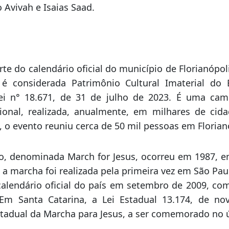
Jesus em Florianópolis foi realizada pelo Conpa
cipal. O evento contou com apresentações de danç
istas renomados a nível nacional, artistas gospe
 Avivah e Isaias Saad.
rte do calendário oficial do município de Florianópol
 considerada Patrimônio Cultural Imaterial do 
Lei n° 18.671, de 31 de julho de 2023. É uma cam
cional, realizada, anualmente, em milhares de cid
o evento reuniu cerca de 50 mil pessoas em Florian
ão, denominada March for Jesus, ocorreu em 1987, e