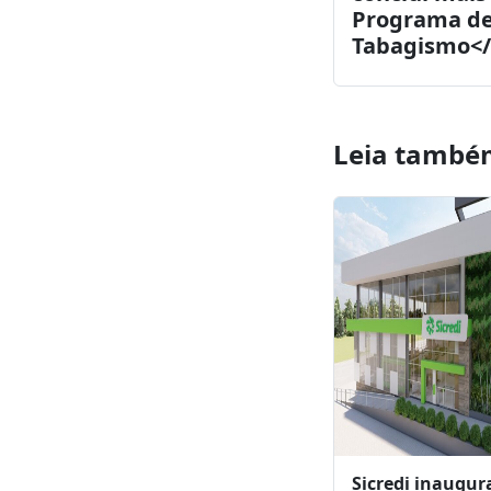
Post anterior
<strong>Un
conclui mai
Programa de
Tabagismo</
Leia també