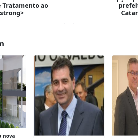
imed Chapecó
<strong> Opera
s uma turma do
contra corrupção p
 Tratamento ao
prefe
strong>
Catar
m