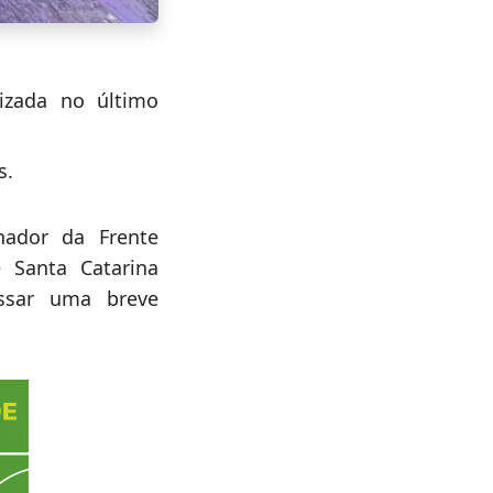
izada no último
s.
nador da Frente
e Santa Catarina
assar uma breve