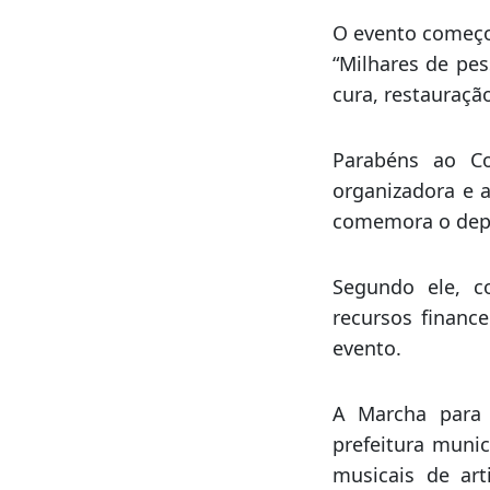
Mello, do prefe
Claudinei Marque
bispo Pedro Flor
outras autoridad
O evento começou
“Milhares de pe
cura, restauraçã
Parabéns ao Co
organizadora e 
comemora o dep
Segundo ele, c
recursos financ