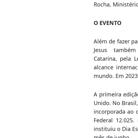
evento.
A Marcha para 
prefeitura muni
musicais de art
Rocha, Ministério
O EVENTO
Além de fazer pa
Jesus também é
Catarina, pela 
alcance interna
mundo. Em 2023, 
A primeira ediç