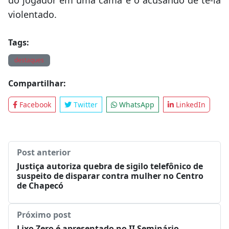
do jogador em uma cama e o acusando de tê-la
violentado.
Tags:
destaques
Compartilhar:
Facebook
Twitter
WhatsApp
LinkedIn
Post anterior
Justiça autoriza quebra de sigilo telefônico de
suspeito de disparar contra mulher no Centro
de Chapecó
Próximo post
Lixo Zero é apresentado no II Seminário