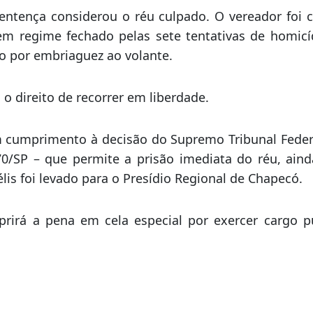
 para falar de novo e a defesa teve mais tempo par
essário para dar informações suficientes para os se
co homens – que foram sorteados minutos ant
entença considerou o réu culpado. O vereador foi 
em regime fechado pelas sete tentativas de homicí
o por embriaguez ao volante.
 o direito de recorrer em liberdade.
 cumprimento à decisão do Supremo Tribunal Federa
70/SP – que permite a prisão imediata do réu, aind
délis foi levado para o Presídio Regional de Chapecó.