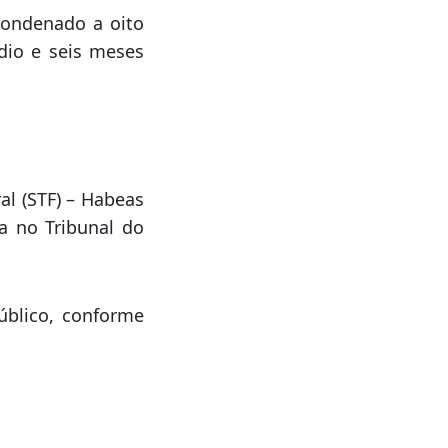
a resposta. Tanto
te jurados – duas
es do início do
condenado a oito
dio e seis meses
l (STF) – Habeas
a no Tribunal do