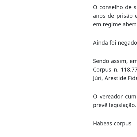
A acusação pediu
trabalho foi nec
mulheres e cin
julgamento.
O conselho de s
anos de prisão 
em regime abert
Ainda foi negado
Sendo assim, em
Corpus n. 118.7
Júri, Arestide Fi