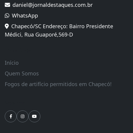
daniel@jornaldestaques.com.br
WhatsApp
Chapecó/SC Endereço: Bairro Presidente
Médici, Rua Guaporé,569-D
Links Úteis
Início
Quem Somos
Fogos de artifício permitidos em Chapecó!
Siga-nos