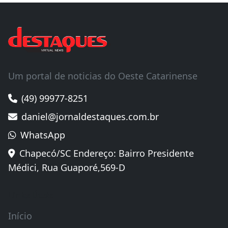
Um portal de noticias do Oeste Catarinense
(49) 99977-8251
daniel@jornaldestaques.com.br
WhatsApp
Chapecó/SC Endereço: Bairro Presidente
Médici, Rua Guaporé,569-D
Links Úteis
Início