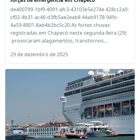
forças de emergência em Chapecó
de400799-1bf9-4091-afc3-43103e5e274e 428cc2a0-
cf02-4b31-ac46-d3fb5ae2eab8 44ab9178-949c-
4a59-8801-8ab4b2bc5c20 As fortes chuvas
registradas em Chapecó neste segunda-feira (29)
provocaram alagamentos, transtornos…
29 de dezembro de 2025