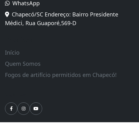
WhatsApp
Chapecó/SC Endereço: Bairro Presidente
Médici, Rua Guaporé,569-D
Links Úteis
Início
Quem Somos
Fogos de artifício permitidos em Chapecó!
Siga-nos