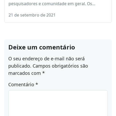
?As inscrições para o 1º Concurso de Artigos
Científicos Sobre Sustentabilidade no
Ordenamento Urbano “Hilda Maria Prado (Vó
Gema)” estão abertas!
?Podem participar escritores, estudantes de
graduação e pós-graduação, professores,
pesquisadores e comunidade em geral. Os…
21 de setembro de 2021
Deixe um comentário
O seu endereço de e-mail não será
publicado.
Campos obrigatórios são