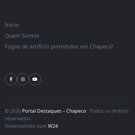
(49) 99977-8251
daniel@jornaldestaques.com.br
WhatsApp
Chapecó/SC Endereço: Bairro Presidente
Médici, Rua Guaporé,569-D
Links Úteis
Início
Quem Somos
Fogos de artifício permitidos em Chapecó!
Siga-nos