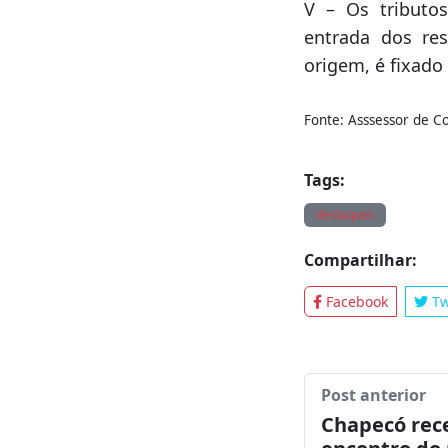
Tags:
destaques
Compartilhar:
Facebook
Tw
Post anterior
Chapecó rec
encontro do
Itinerante
Leia també