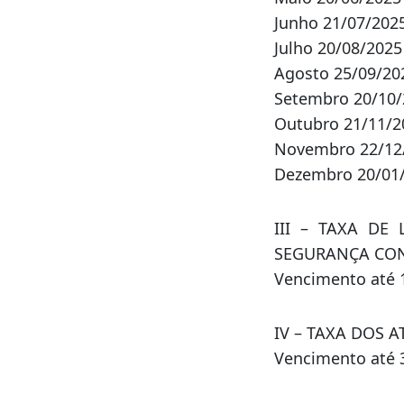
Outubro 21/11/2
Novembro 22/12/
Dezembro 20/01/
III – TAXA DE
SEGURANÇA CON
Vencimento até 1
IV – TAXA DOS A
Vencimento até 3
V – Os tributos
entrada dos re
origem, é fixado
Fonte: Asssessor de 