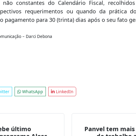
itter
WhatsApp
LinkedIn
ebe último
Panvel tem mais 
 programa Alesc
de trabalho 
m