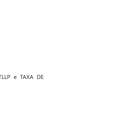
TLLP e TAXA DE
s por ocasião da
o ato que o der
rador.