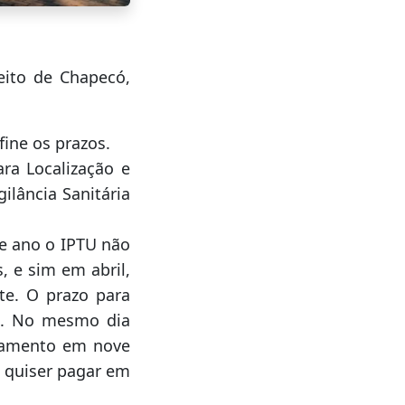
feito de Chapecó,
ine os prazos.
ara Localização e
ilância Sanitária
te ano o IPTU não
 e sim em abril,
te. O prazo para
l. No mesmo dia
gamento em nove
m quiser pagar em