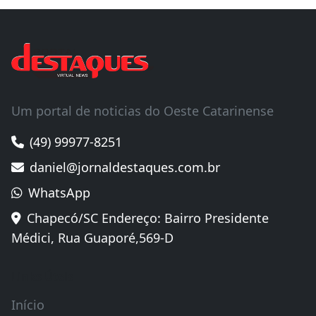
Um portal de noticias do Oeste Catarinense
(49) 99977-8251
daniel@jornaldestaques.com.br
WhatsApp
Chapecó/SC Endereço: Bairro Presidente
Médici, Rua Guaporé,569-D
Links Úteis
Início