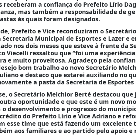
receberam a confiança do Prefeito Lírio Dag
lanza, mas também a responsabilidade de ge
pastas às quais foram designados.
e, Prefeito e Vice reconduziram o Secretári
 à Secretaria Municipal de Esportes e Lazer e 
zado nos dois meses que esteve à frente da Se
co Viecelli ressaltou que “foi uma experiência
a e muito proveitosa. Agradeço pela confi
desejo bom trabalho ao novo Secretário Melc
Juliano e destaco que estarei auxiliando no qu
vamente a pasta da Secretaria de Esportes 
e, o Secretário Melchior Berté destacou que
 outra oportunidade e que este é um novo m
m o desenvolvimento e progresso do municípi
 crédito do Prefeito Lírio e Vice Adriano e re
m esse time que está fazendo um excelente t
ém aos familiares e ao partido pelo apoio e 