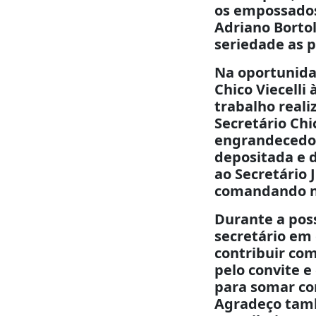
os empossados 
Adriano Borto
seriedade as 
Na oportunidad
Chico Viecelli
trabalho reali
Secretário Chi
engrandecedor
depositada e 
ao Secretário 
comandando no
Durante a poss
secretário em
contribuir co
pelo convite e
para somar co
Agradeço tamb