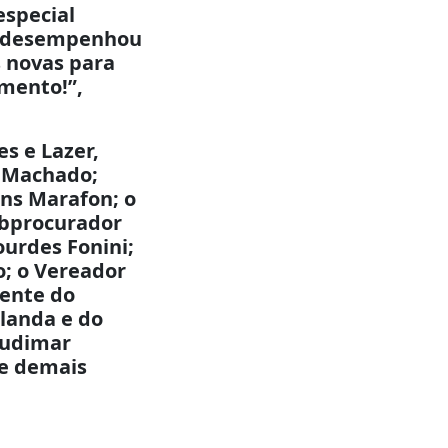
especial
ém desempenhou
 novas para
imento!”,
es e Lazer,
i Machado;
ens Marafon; o
ubprocurador
ourdes Fonini;
o; o Vereador
dente do
rlanda e do
Rudimar
 e demais