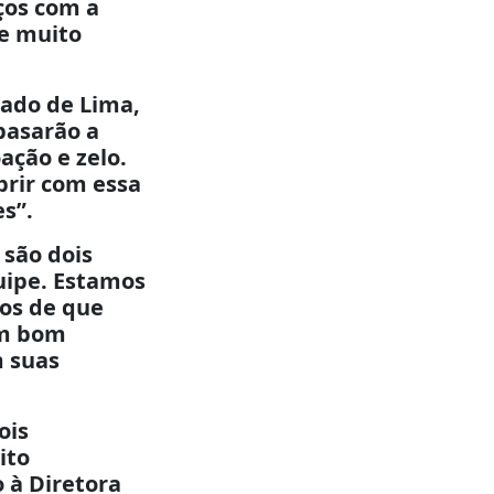
ços com a
e muito
rado de Lima,
basarão a
ação e zelo.
prir com essa
s”.
 são dois
uipe. Estamos
tos de que
um bom
m suas
ois
ito
 à Diretora