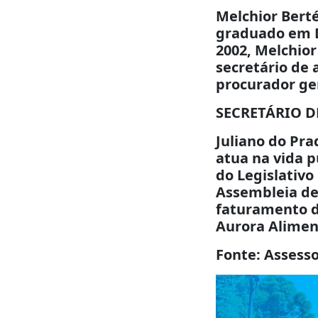
Melchior Berté
graduado em D
2002, Melchior
secretário de
procurador ger
SECRETÁRIO D
Juliano do Pra
atua na vida 
do Legislativo
Assembleia de
faturamento d
Aurora Aliment
Fonte: Assess