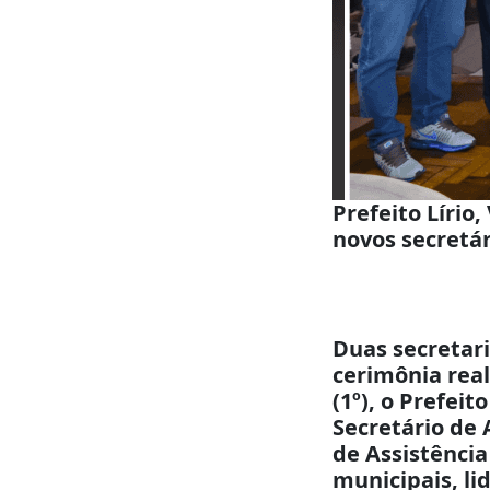
Prefeito Líri
novos secretár
Duas secretar
cerimônia rea
(1º), o Prefei
Secretário de 
de Assistência
municipais, lid