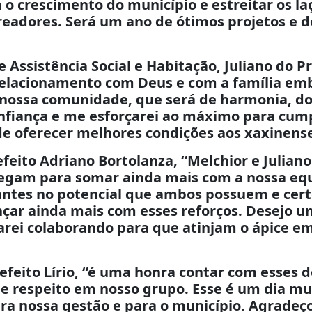
 o crescimento do município e estreitar os la
eadores. Será um ano de ótimos projetos e d
e Assistência Social e Habitação, Juliano do P
relacionamento com Deus e com a família em
 nossa comunidade, que será de harmonia, do
nfiança e me esforçarei ao máximo para cum
de oferecer melhores condições aos xaxinense
efeito Adriano Bortolanza, “Melchior e Juliano
hegam para somar ainda mais com a nossa eq
iantes no potencial que ambos possuem e cer
nçar ainda mais com esses reforços. Desejo 
arei colaborando para que atinjam o ápice e
feito Lírio, “é uma honra contar com esses d
de respeito em nosso grupo. Esse é um dia mu
ra nossa gestão e para o município. Agradeço