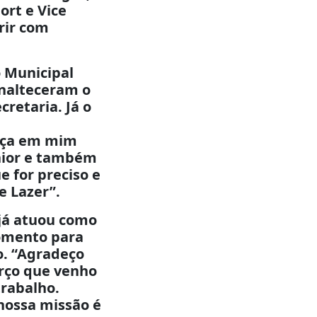
ort e Vice
rir com
o Municipal
enalteceram o
cretaria. Já o
ança em mim
hior e também
e for preciso e
e Lazer”.
 já atuou como
omento para
o. “Agradeço
forço que venho
rabalho.
nossa missão é