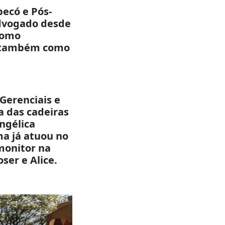
pecó e Pós-
Advogado desde
 como
 e também como
Gerenciais e
 das cadeiras
ngélica
a já atuou no
monitor na
ser e Alice.