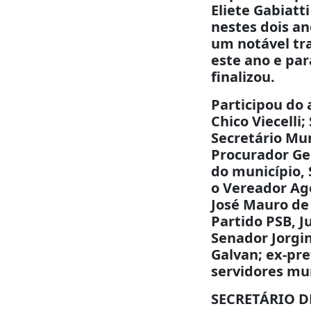
Eliete Gabiatt
nestes dois a
um notável tr
este ano e par
finalizou.
Participou do 
Chico Viecelli
Secretário Mun
Procurador Ger
do município, 
o Vereador Age
José Mauro de 
Partido PSB, J
Senador Jorgi
Galvan; ex-pre
servidores mun
SECRETÁRIO 