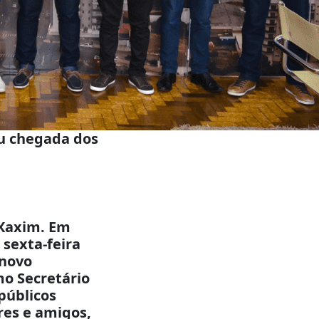
ou chegada dos
 Xaxim. Em
sexta-feira
 novo
mo Secretário
públicos
ares e amigos,