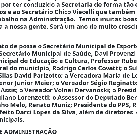
i por ter conduzido a Secretaria de forma tão 
nos e ao Secretário Chico Viecelli que tamb
abalho na Administração. Temos muitas boas
a a nossa gente. Será um ano de muito cresc
ato de posse o Secretário Municipal de Esport
; Secretário Municipal de Saúde, Davi Provenz
icipal de Educação e Cultura, Professor Rub
al do município, Rodrigo Carlos Covatti; o S
Silas David Parizotto; a Vereadora Maria de L
nor Junior Maier; o Vereador Ségio Reginatt
Assis; o Vereador Volnei Dervanoski; o Presi
uliano Lorenzetti; o Assessor do Deputado Be
nho Melo, Renato Muniz; Presidente do PPS, 
feito Darci Lopes da Silva, além de diretores
icipais.
DE ADMINISTRAÇÃO