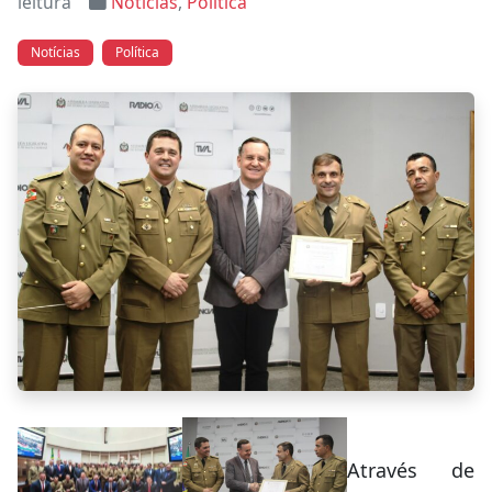
leitura
Notícias
,
Política
Notícias
Política
Através de