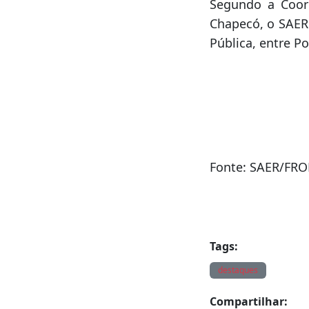
Segundo o Del
treinamentos de
Unidades Plocia
com Uso da Aero
Segundo a Coor
Chapecó, o SAER 
Pública, entre Po
Fonte: SAER/FR