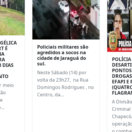
m
GÉLICA
Policiais militares são
T É
agredidos a socos na
NA
cidade de Jaraguá do
POLÍCIA 
RA
sul.
DESARTI
8 DIAS
PONTOS
Neste Sábado (14) por
DROGAS
NTO
volta da 23h27, na Rua
EFAPI E
or meio
Domingos Rodrigues , no
(QUATRO