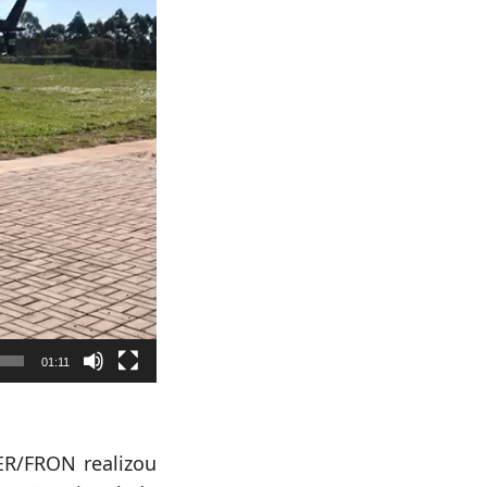
01:11
AER/FRON realizou