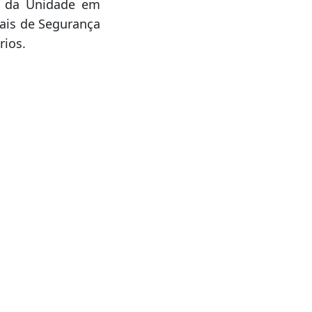
ano Krul Bini,
egração entre as
acional de ações
o da Unidade em
nais de Segurança
rios.