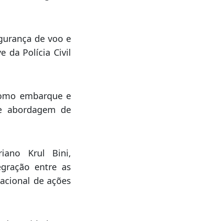
icóptero do SAER
varias delegacias
gurança de voo e
da Polícia Civil
 como embarque e
 e abordagem de