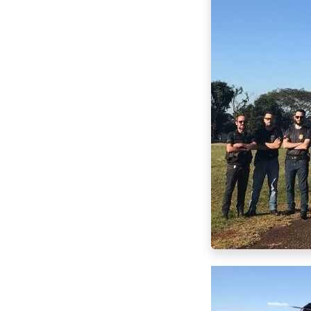
Tocador
de