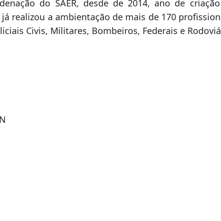
egado Regional de Sao Miguel do Oeste, Adri
ssa natureza são importantes, pois trazem a int
is da regiao e também buscam a Padronização Oper
nave do SAER nas missões policiais.
denação do SAER, desde de 2014, ano de criaçã
já realizou a ambientação de mais de 170 profissio
liciais Civis, Militares, Bombeiros, Federais e Rodoviá
ON