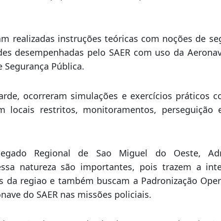
ca a ambientação dos profissionais no uso do hel
o em Operações.
u com a equipe do SAER e 15 (quinze) Policiais de 
am realizadas instruções teóricas com noções de se
ades desempenhadas pelo SAER com uso da Aeronave 
 Segurança Pública.
arde, ocorreram simulações e exercícios práticos
 locais restritos, monitoramentos, perseguição