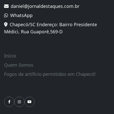
daniel@jornaldestaques.com.br
WhatsApp
Chapecó/SC Endereço: Bairro Presidente
Médici, Rua Guaporé,569-D
Links Úteis
Início
Quem Somos
Fogos de artifício permitidos em Chapecó!
Siga-nos