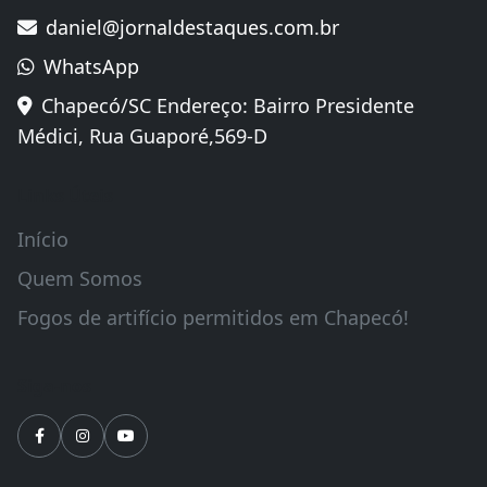
daniel@jornaldestaques.com.br
WhatsApp
Chapecó/SC Endereço: Bairro Presidente
Médici, Rua Guaporé,569-D
Links Úteis
Início
Quem Somos
Fogos de artifício permitidos em Chapecó!
Siga-nos