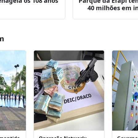
itter
WhatsApp
LinkedIn
nageia os 108 anos
Parque da Efapi te
40 milhões em i
m