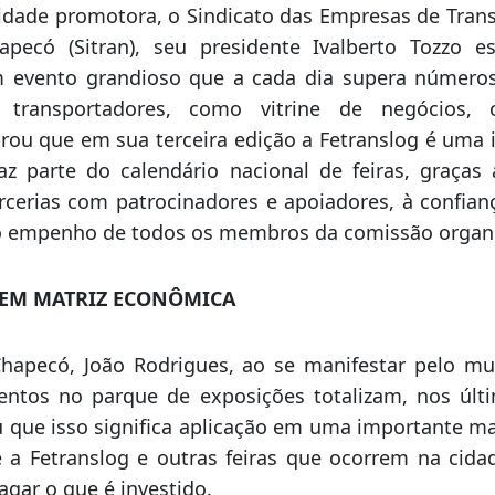
 14 de novembro próximo, no Parque de Exposiçõe
 principais montadoras de caminhões e fabricante
revisão é de 20 mil visitantes na Fetranslog 2025 e a
ados para a mostra de produtos e serviços.
dade promotora, o Sindicato das Empresas de Trans
apecó (Sitran), seu presidente Ivalberto Tozzo e
m evento grandioso que a cada dia supera números
 transportadores, como vitrine de negócios,
ou que em sua terceira edição a Fetranslog é uma in
az parte do calendário nacional de feiras, graça
rcerias com patrocinadores e apoiadores, à confian
ao empenho de todos os membros da comissão organ
 EM MATRIZ ECONÔMICA