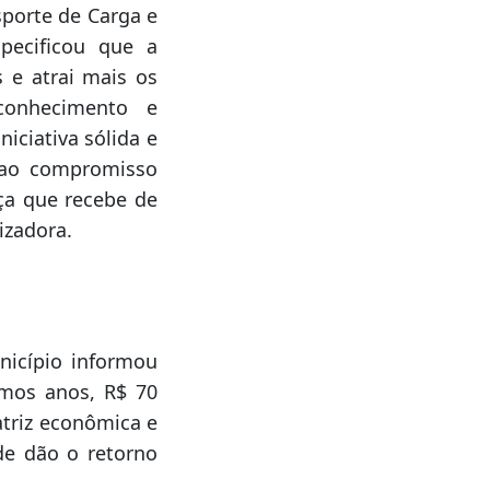
s Valmor Ernesto
s de implementos
 utilização de 25
porte de Carga e
specificou que a
 e atrai mais os
 conhecimento e
iciativa sólida e
s ao compromisso
ça que recebe de
izadora.