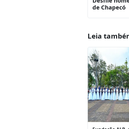
Facebook
Tw
Post anterior
Desfile home
de Chapecó
Leia també