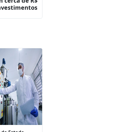
Próximo post
m cerca de R$
nvestimentos