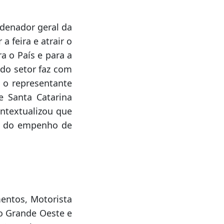
nicípio informou
imos anos, R$ 70
atriz econômica e
de dão o retorno
enador geral da
a feira e atrair o
a o País e para a
 do setor faz com
á o representante
e Santa Catarina
ontextualizou que
o e do empenho de