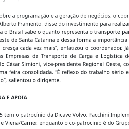
hapecó, João Rodrigues, ao se manifestar pelo mu
entos no parque de exposições totalizam, nos últ
 que isso significa aplicação em uma importante m
a Fetranslog e outras feiras que ocorrem na cida
agar o que é investido.
 a programação e a geração de negócios, o coord
Alberto Framento, disse do investimento para realizar 
a o Brasil sabe o quanto representa o transporte par
este de Santa Catarina e dessa forma a importância
 cresça cada vez mais”, enfatizou o coordenador. J
s Empresas de Transporte de Carga e Logística d
ulo César Simioni, vice-presidente Regional Oeste, c
ma feira consolidada. “É reflexo do trabalho séri
”, salientou o dirigente.