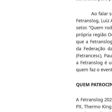
O prefeito de C
que os investim
milhões. Afirmou
argumentou que 
suficiente para p
Ao falar sobre
Fetranslog, Luiz 
setor. “Quem rod
própria região O
que a Fetranslog
da Federação da
(Fetrancesc), Pa
a Fetranslog é u
quem faz o evento