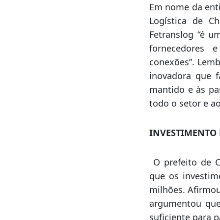
período de 11 a
Lunardi, com as
rodoviários, a p
mil metros quadr
Em nome da enti
Logística de Ch
Fetranslog “é u
fornecedores e
conexões”. Lembr
inovadora que f
mantido e às pa
todo o setor e 
INVESTIMENTO