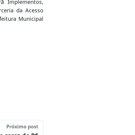
mentos, Motorista
po Grande Oeste e
orã Implementos,
rceria da Acesso
feitura Municipal