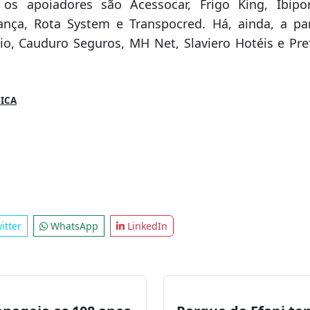
A E APOIA
5 tem o patrocínio da Dicave Volvo, Facchini Imple
e Viena/Carrier, enquanto o co-patrocínio é do Gru
á os apoiadores são Acessocar, Frigo King, Ibip
rança, Rota System e Transpocred. Há, ainda, a pa
o, Cauduro Seguros, MH Net, Slaviero Hotéis e Pre
ICA