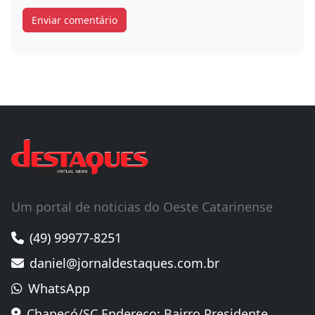
Um portal de noticias do Oeste Catarinense
(49) 99977-8251
daniel@jornaldestaques.com.br
WhatsApp
Chapecó/SC Endereço: Bairro Presidente