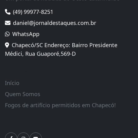
(49) 99977-8251
daniel@jornaldestaques.com.br
WhatsApp
Chapecó/SC Endereço: Bairro Presidente
Médici, Rua Guaporé,569-D
Links Úteis
Início
Quem Somos
Fogos de artifício permitidos em Chapecó!
Siga-nos