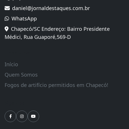
daniel@jornaldestaques.com.br
WhatsApp
Chapecó/SC Endereço: Bairro Presidente
Médici, Rua Guaporé,569-D
Links Úteis
Início
Quem Somos
Fogos de artifício permitidos em Chapecó!
Siga-nos