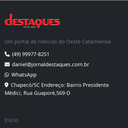
Um portal de noticias do Oeste Catarinense
(49) 99977-8251
daniel@jornaldestaques.com.br
WhatsApp
Chapecó/SC Endereço: Bairro Presidente
Médici, Rua Guaporé,569-D
Links Úteis
Início