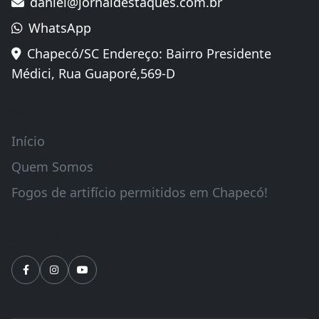
daniel@jornaldestaques.com.br
WhatsApp
Chapecó/SC Endereço: Bairro Presidente
Médici, Rua Guaporé,569-D
Links Úteis
Início
Quem Somos
Fogos de artifício permitidos em Chapecó!
Siga-nos