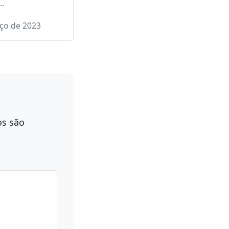
 partidos
er da bancada
 Brasil na
ia Legislativa do
e Santa
…
ço de 2023
os são