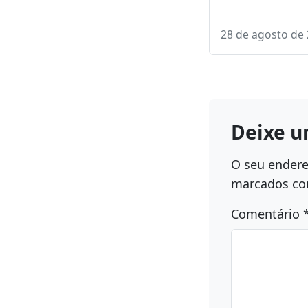
noite desta sexta
Presidente Esta
PSB-SC Claudio V
convocou os…
28 de agosto de
Deixe u
O seu endere
marcados c
Comentário