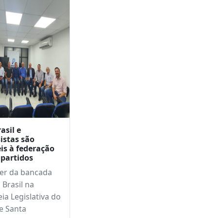
asil e
istas são
is à federação