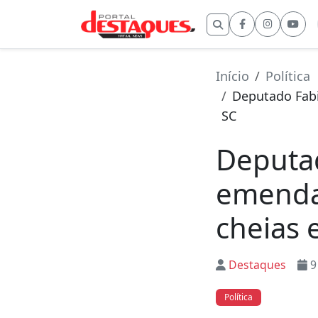
Buscar por:
Início
Política
Deputado Fabi
SC
Deputad
emenda 
cheias 
Destaques
9
Política