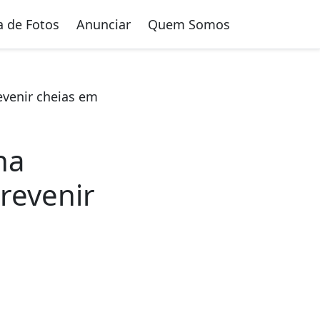
a de Fotos
Anunciar
Quem Somos
evenir cheias em
na
revenir