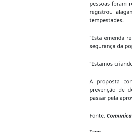
As chuvas inten
significativos 
pessoas foram re
registrou alag
tempestades.
“Esta emenda rep
segurança da pop
“Estamos criando
A proposta con
prevenção de de