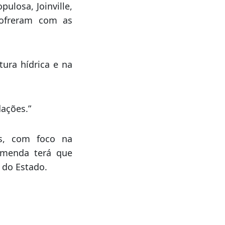
ausando estragos
o, na Serra, 200
ulosa, Joinville,
sofreram com as
tura hídrica e na
dações.”
is, com foco na
 emenda terá que