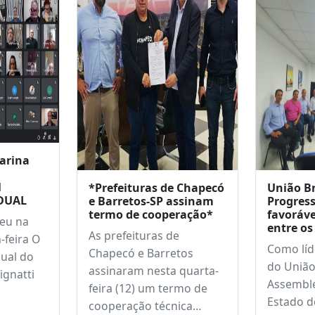
m
arina
M
*Prefeituras de Chapecó
União Br
DUAL
e Barretos-SP assinam
Progress
termo de cooperação*
favoráve
eu na