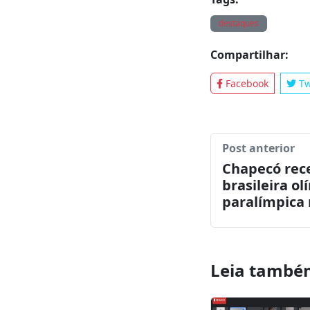
passar pela apr
Fonte.
Comunica
Tags:
destaques
Compartilhar:
Facebook
Tw
Post anterior
Chapecó rece
brasileira ol
paralímpica