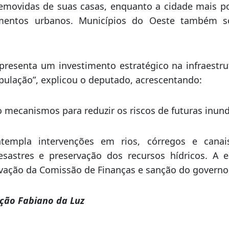
sas dos últimos dias atingiram 24 municípios, c
em quase todas as regiões do Estado. Em Bom Retir
movidas de suas casas, enquanto a cidade mais pop
amentos urbanos. Municípios do Oeste também 
resenta um investimento estratégico na infraestru
ulação”, explicou o deputado, acrescentando:
 mecanismos para reduzir os riscos de futuras inun
templa intervenções em rios, córregos e cana
sastres e preservação dos recursos hídricos. A