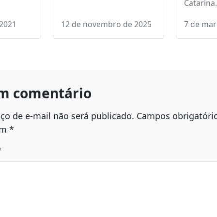
entre os
As prefeituras de
-feira O
Como líd
Chapecó e Barretos
dual do
do União
assinaram nesta quarta-
ignatti
Assemble
feira (12) um termo de
Estado d
cooperação técnica…
Catarina
 2021
12 de novembro de 2025
7 de mar
m comentário
ço de e-mail não será publicado.
Campos obrigatóri
om
*
*