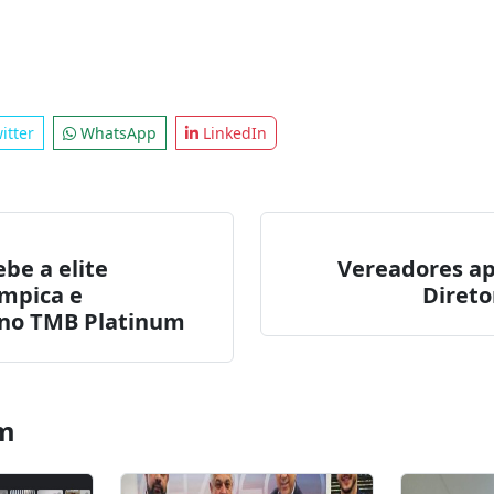
ovação da Comissão de Finanças e sanção do governo
ção Fabiano da Luz
itter
WhatsApp
LinkedIn
be a elite
Vereadores a
ímpica e
Direto
 no TMB Platinum