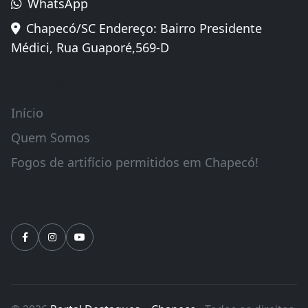
Um portal de noticias do Oeste Catarinense
(49) 99977-8251
daniel@jornaldestaques.com.br
WhatsApp
Chapecó/SC Endereço: Bairro Presidente
Médici, Rua Guaporé,569-D
Links Úteis
Início
Quem Somos
Fogos de artifício permitidos em Chapecó!
Siga-nos