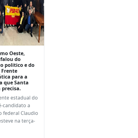
emo Oeste,
 falou do
 politico e do
 Frente
tica para a
 que Santa
 precisa.