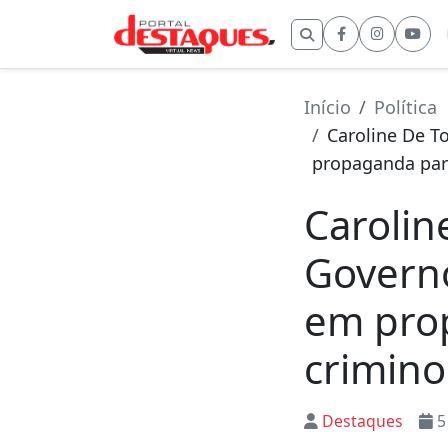
Buscar por:
Início
Política
Caroline De T
propaganda par
Carolin
Governo
em pro
crimino
Destaques
5