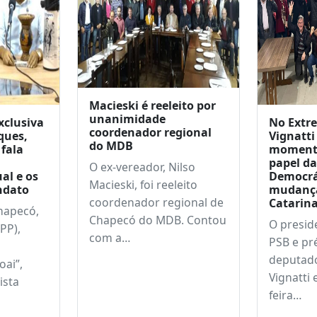
Macieski é reeleito por
unanimidade
xclusiva
No Extr
coordenador regional
ques,
Vignatti
do MDB
 fala
momento
papel da
O ex-vereador, Nilso
al e os
Democrá
Macieski, foi reeleito
ndato
mudança
coordenador regional de
Catarina
hapecó,
Chapecó do MDB. Contou