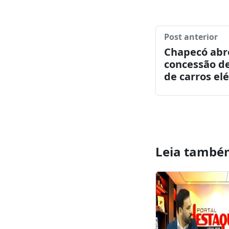
destaques
Compartilhar:
Facebook
Tw
Post anterior
Chapecó abr
concessão de
de carros elé
Leia també