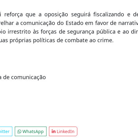
ção com firmeza e responsabilidade:
io mostrou coragem e preparo ao enfrentar o crime 
 suas necessidades e deve ter autonomia para ag
a se faz com ação, não com propaganda ideológica.”
i reforça que a oposição seguirá fiscalizando e 
relhar a comunicação do Estado em favor de narrativ
io irrestrito às forças de segurança pública e ao di
as próprias políticas de combate ao crime.
ia de comunicação