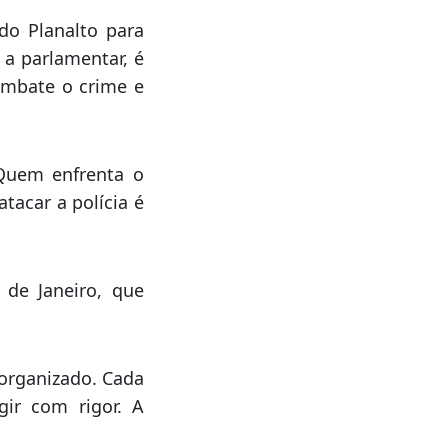
nizado, o Governo
screver os fatos.
do Planalto para
 a parlamentar, é
ombate o crime e
 Quem enfrenta o
tacar a polícia é
de Janeiro, que