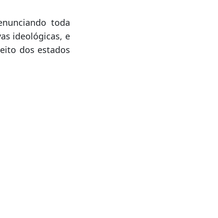
organizado. Cada
ir com rigor. A
denunciando toda
as ideológicas, e
reito dos estados