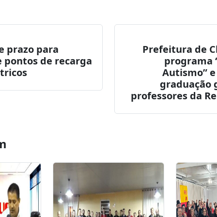
itter
WhatsApp
LinkedIn
e prazo para
Prefeitura de 
 pontos de recarga
programa 
tricos
Autismo” e
graduação g
professores da R
m