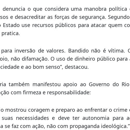
iciais arriscavam a vida enfrentando o crime orga
dinheiro público para fazer propaganda e tentar ree
o!”, afirmou a deputada.
i denuncia o que considera uma manobra política 
osos e desacreditar as forças de segurança. Segundo
 o Estado use recursos públicos para atacar quem c
pratica.
para inversão de valores. Bandido não é vítima.
io, não difamação. O uso de dinheiro público para a
ciedade e ao bom senso”, destacou.
oria também manifestou apoio ao Governo do Rio 