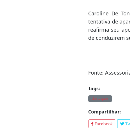
conduziu a opera
“O Governo do R
estado conhece
segurança públic
Caroline De Ton
tentativa de apa
reafirma seu apo
de conduzirem su
Fonte: Assessor
Tags: