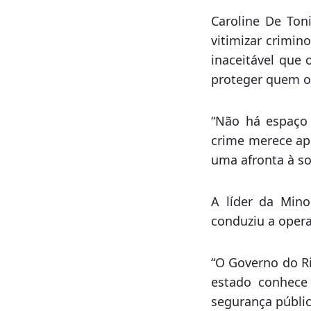
“Enquanto os pol
Federal gastava 
Isso é um absurd
Caroline De Ton
vitimizar crimin
inaceitável que
proteger quem o 
“Não há espaço 
crime merece apo
uma afronta à so
A líder da Min