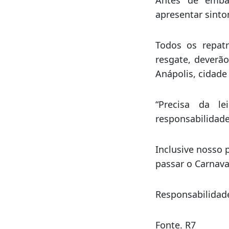
Também nesta qua
da Base Aérea de
de retornar ao Br
Antes de emba
apresentar sinto
Todos os repatr
resgate, deverão
Anápolis, cidade
“Precisa da l
responsabilidade
Inclusive nosso 