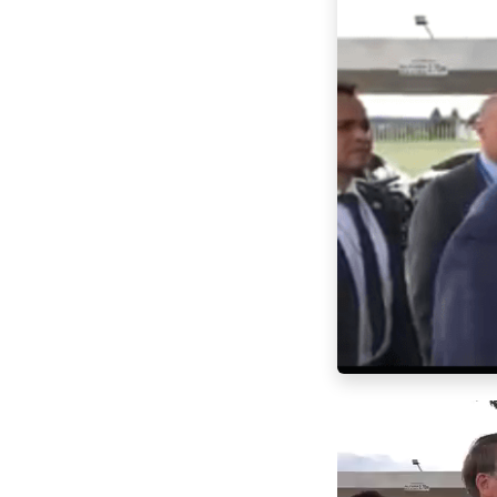
Tocador
de
vídeo