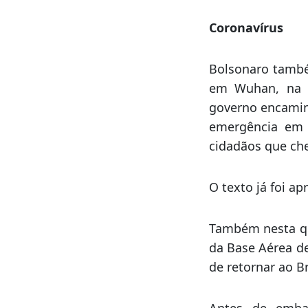
Os trabalhos no 
com o presidente
que todos eles “t
Coronavírus
Bolsonaro també
em Wuhan, na Ch
governo encaminh
emergência em 
cidadãos que che
O texto já foi a