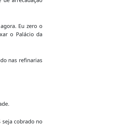
ederais sobre os
o uma mudança na
e de arrecadação
 agora. Eu zero o
ixar o Palácio da
ido nas refinarias