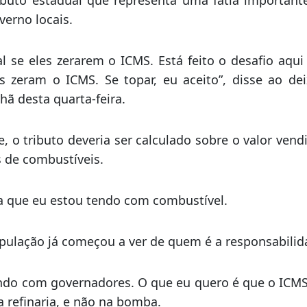
adores querem que o governo reveja os impostos f
omo PIS, Cofins e Cide, Bolsonaro vem defendend
ça do ICMS sobre esses produtos.
buto estadual que representa uma fatia important
verno locais.
al se eles zerarem o ICMS. Está feito o desafio aqui
es zeram o ICMS. Se topar, eu aceito”, disse ao de
ã desta quarta-feira.
, o tributo deveria ser calculado sobre o valor vend
 de combustíveis.
a que eu estou tendo com combustível.