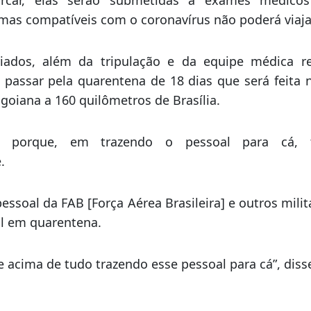
rta-feira, dois aviões reservas da Presidência da 
 Brasília para buscar cerca de 30 pessoas que mani
asil.
rcar, elas serão submetidas a exames médicos
mas compatíveis com o coronavírus não poderá viaja
iados, além da tripulação e da equipe médica r
 passar pela quarentena de 18 dias que será feita
 goiana a 160 quilômetros de Brasília.
ei porque, em trazendo o pessoal para cá,
.
pessoal da FAB [Força Aérea Brasileira] e outros mil