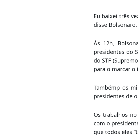
Pelo menos a po
Não estou briga
combustível lá n
Eu baixei três v
disse Bolsonaro.
Às 12h, Bolson
presidentes do 
do STF (Supremo 
para o marcar o 
Tambémp os mini
presidentes de o