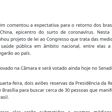
Legislativo e no Judiciário foram abertos essa se
, o objetivo do encontro é bater um papo com as au
em o privilégio de, juntos, dar o norte para o Brasil”.
m comentou a expectativa para o retorno dos brasi
ina, epicentro do surto de coronavírus. Nesta te
ou projeto de lei ao Congresso que trata das medi
saúde pública em âmbito nacional, entre elas a
garão ao país.
provado na Câmara e será votado ainda hoje no Senad