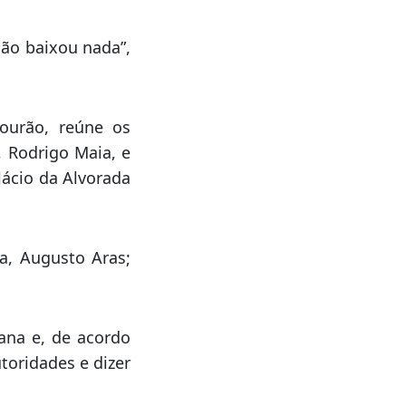
ade.
 seja cobrado no
não baixou nada”,
ourão, reúne os
 Rodrigo Maia, e
lácio da Alvorada
a, Augusto Aras;