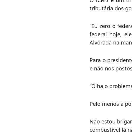
Enquanto govern
combustíveis, c
forma de cobran
O ICMS é um tri
tributária dos go
“Eu zero o feder
federal hoje, el
Alvorada na manh
Para o presidente
e não nos postos
“Olha o problem