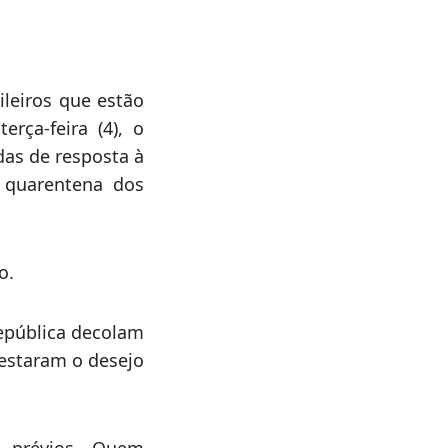
mana e, de acordo
toridades e dizer
leiros que estão
rça-feira (4), o
das de resposta à
 quarentena dos
o.