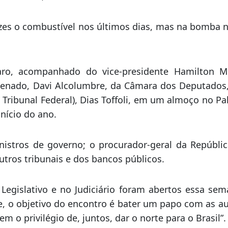
pulação já começou a ver de quem é a responsabilid
ndo com governadores. O que eu quero é que o ICMS
a refinaria, e não na bomba.
ezes o combustível nos últimos dias, mas na bomba 
aro, acompanhado do vice-presidente Hamilton M
Senado, Davi Alcolumbre, da Câmara dos Deputados,
Tribunal Federal), Dias Toffoli, em um almoço no Pa
início do ano.
stros de governo; o procurador-geral da Repúblic
utros tribunais e dos bancos públicos.