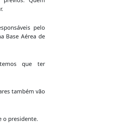
República decolam
festaram o desejo
 prévios. Quem
r.
esponsáveis pelo
 na Base Aérea de
 temos que ter
itares também vão