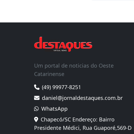
Salvar meu
Um portal de noticias do Oeste
Catarinense
(49) 99977-8251