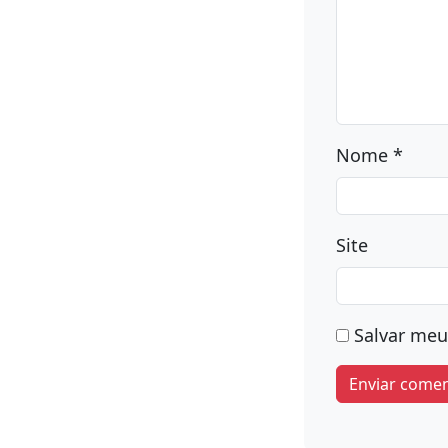
O seu endere
marcados c
Comentário
Nome
*
Site