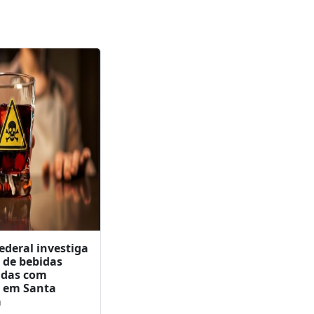
ura da Guarda
l de Chapecó