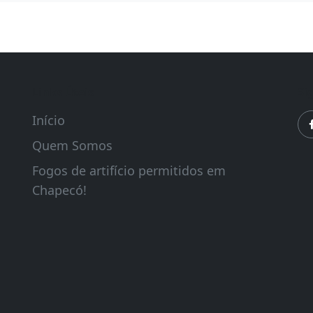
s dados neste navegador para a próxima vez que eu
Links Úteis
Si
Início
Quem Somos
Fogos de artifício permitidos em
Chapecó!