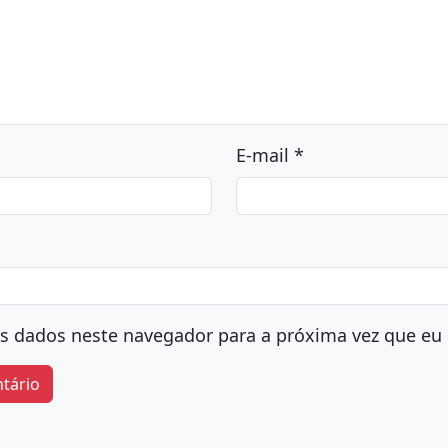
ço de e-mail não será publicado.
Campos obrigatóri
om
*
*
E-mail
*