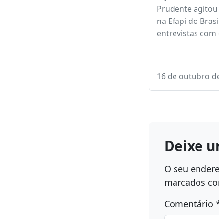
🎉 Efapi do Brasi
Show e muita e
em Mato Grosso
Matias!
O jornalista Abr
Prudente agitou 
na Efapi do Brasi
entrevistas com
16 de outubro d
Deixe u