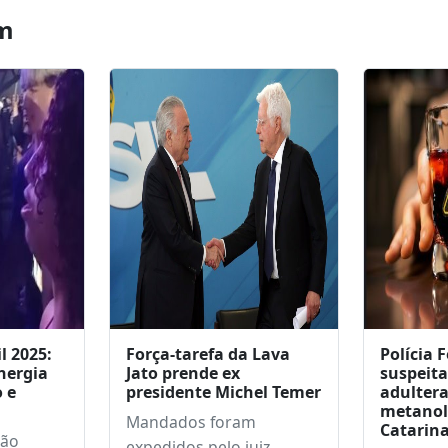
do Sorteio Nota
reforça estrut
coense – Edição de
Municipa
m