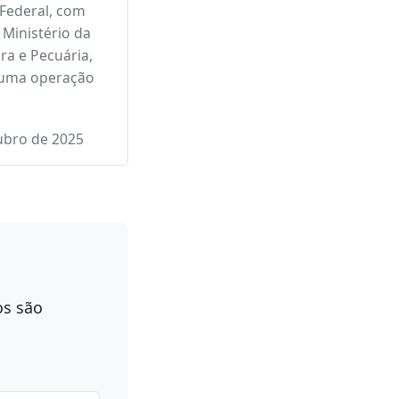
Federal investiga
 de bebidas
adas com
 em Santa
a
 Federal, com
 Ministério da
ra e Pecuária,
 uma operação
ubro de 2025