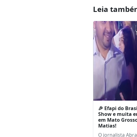
ganhadores 
Fiscal Chape
Natal
Leia també