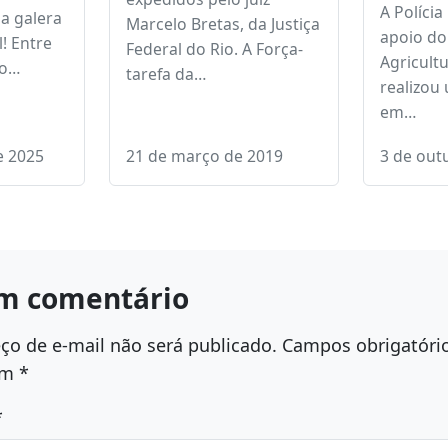
l 2025:
Força-tarefa da Lava
Polícia 
nergia
Jato prende ex
suspeita
 e
presidente Michel Temer
adulter
metanol
Mandados foram
Catarin
aão
expedidos pelo juiz
A Polícia
a galera
Marcelo Bretas, da Justiça
apoio do
l! Entre
Federal do Rio. A Força-
Agricultu
 o…
tarefa da…
realizou
em…
e 2025
21 de março de 2019
3 de out
m comentário