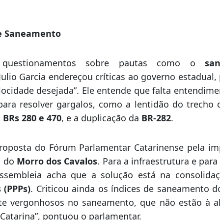
projetos de uma determinada corrente, uma determ
ema que afeta a sanidade de um projeto de lei. 
ita gente que pensa de acordo, e outros que
emos que conviver com isso. E, agora, cabe ao gove
 e Saneamento
 questionamentos sobre pautas como o
sa
 Julio Garcia endereçou críticas ao governo estadual,
ocidade desejada”. Ele entende que falta entendime
 para resolver gargalos, como a lentidão do trecho
a
BRs 280 e 470
, e a duplicação da
BR-282
.
 proposta do Fórum Parlamentar Catarinense pela i