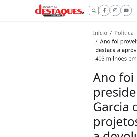
Buscar por:
Início
Política
Ano foi provei
destaca a aprov
403 milhões em
Ano foi
preside
Garcia 
projeto
a devol