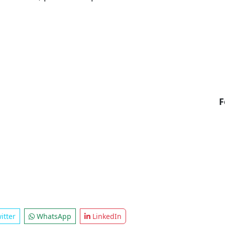
o do
Morro dos Cavalos
. Para a infraestrutura e par
Assembleia acha que a solução está na consolid
 (PPPs)
. Criticou ainda os índices de saneamento 
e vergonhosos no saneamento, que não estão à a
 Catarina”, pontuou o parlamentar.
F