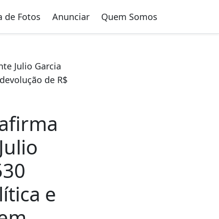
a de Fotos
Anunciar
Quem Somos
te Julio Garcia
 devolução de R$
 afirma
Julio
530
ítica e
 em