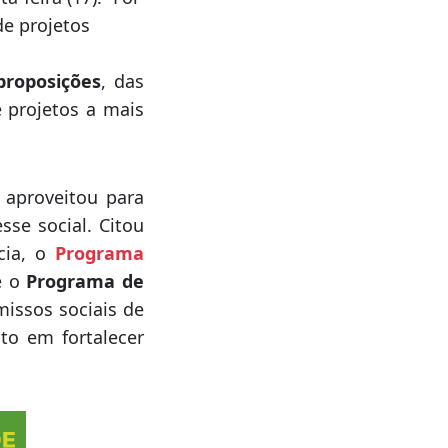
de projetos
proposições
, das
 projetos a mais
a aproveitou para
se social. Citou
cia, o
Programa
e o
Programa de
issos sociais de
nto em fortalecer