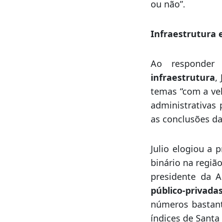
“O fato de ter 
não é um probl
outros, tem mu
diferente. Nós t
ou não”.
Infraestrutura
Ao responder
infraestrutura
,
temas “com a vel
administrativas
as conclusões d
Julio elogiou a