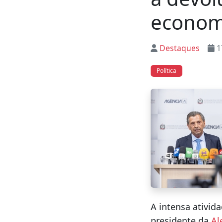
economi
Destaques
1
Política
A intensa ativida
presidente da
Al