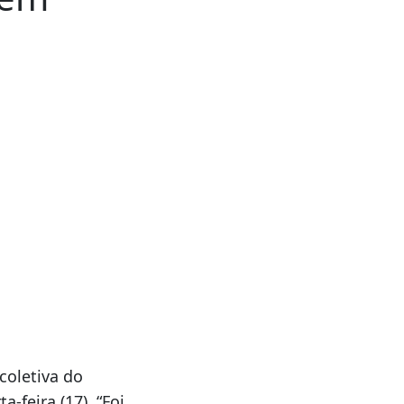
coletiva do
a-feira (17). “Foi