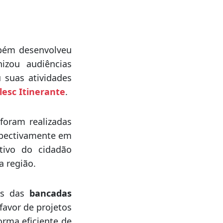
es do governo do
lamento estadual.
mbém desenvolveu
izou audiências
u suas atividades
esc Itinerante
.
foram realizadas
spectivamente em
tivo do cidadão