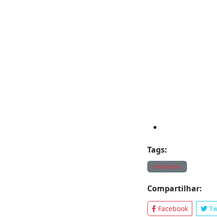
binário na regiã
presidente da 
público-privadas
números bastant
índices de Santa
Tags: