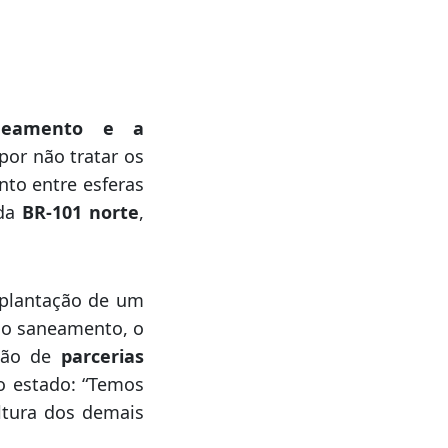
inada ideologia,
Tramita como os
 pensam de modo
rnador sancionar,
neamento e a
 por não tratar os
nto entre esferas
 da
BR-101 norte
,
mplantação de um