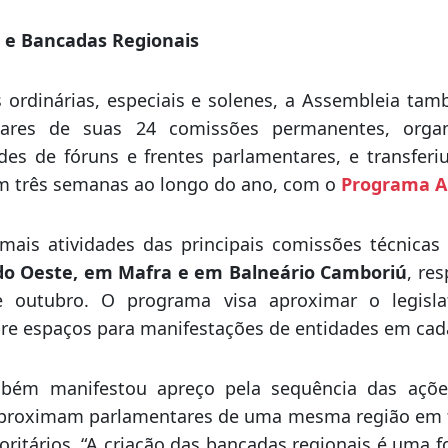
ambém destacou que a Alesc devolveu para os cofr
ilhões
, resultado da economia dos recursos do Par
i destinado para o Executivo no decorrer do ano.
e e Bancadas Regionais
 ordinárias, especiais e solenes, a Assembleia ta
ulares de suas 24 comissões permanentes, organ
ades de fóruns e frentes parlamentares, e transferi
em três semanas ao longo do ano, com o
Programa Al
mais atividades das principais comissões técnicas 
do Oeste, em Mafra e em Balneário Camboriú
, re
e outubro. O programa visa aproximar o legisla