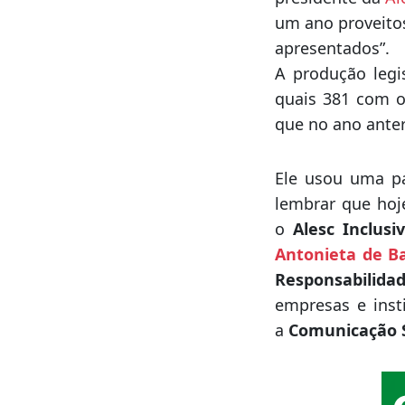
um ano proveitos
apresentados”.
A produção legi
quais 381 com o
que no ano anter
Ele usou uma pa
lembrar que hoj
o
Alesc Inclusi
Antonieta de B
Responsabilidad
empresas e insti
a
Comunicação S