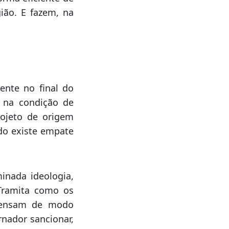
a região.
es das
bancadas
avor de projetos
orma eficiente de
ião. E fazem, na
ente no final do
, na condição de
ojeto de origem
do existe empate