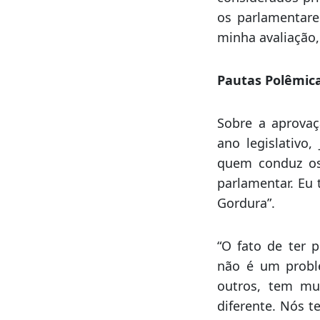
catarinense, e a
Julio Garcia t
regionais
, que 
considerados pri
os parlamentare
minha avaliação,
Pautas Polêmic
Sobre a aprovaç
ano legislativo
quem conduz os
parlamentar. Eu
Gordura”.