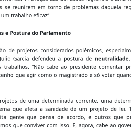
bre espaços para manifestações de entidades em cad
ambém manifestou apreço pela sequência das açõ
aproximam parlamentares de uma mesma região em f
oritários. “A criação das bancadas regionais é uma f
s se reunirem em torno de problemas daquela reg
 um trabalho eficaz”.
as e Postura do Parlamento
ão de projetos considerados polêmicos, especialm
, Julio Garcia defendeu a postura de
neutralidade
 trabalhos. “Não cabe ao presidente comentar pr
 tenho que agir como o magistrado e só votar quan