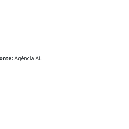
a o saneamento, o
ação de
parcerias
do estado: “Temos
ltura dos demais
onte:
Agência AL