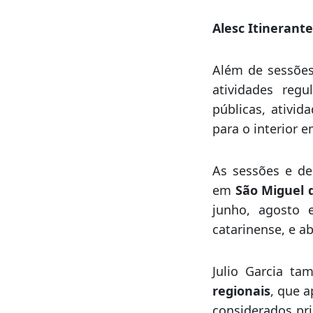
O parlamentar t
Estado
R$ 403 m
Esse dinheiro fo
Alesc Itinerant
Além de sessões
atividades reg
públicas, ativid
para o interior 
As sessões e de
em
São Miguel 
junho, agosto 