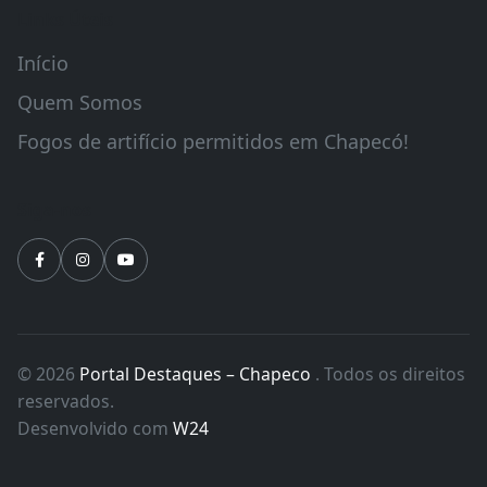
daniel@jornaldestaques.com.br
WhatsApp
Chapecó/SC Endereço: Bairro Presidente
Médici, Rua Guaporé,569-D
Links Úteis
Início
Quem Somos
Fogos de artifício permitidos em Chapecó!
Siga-nos