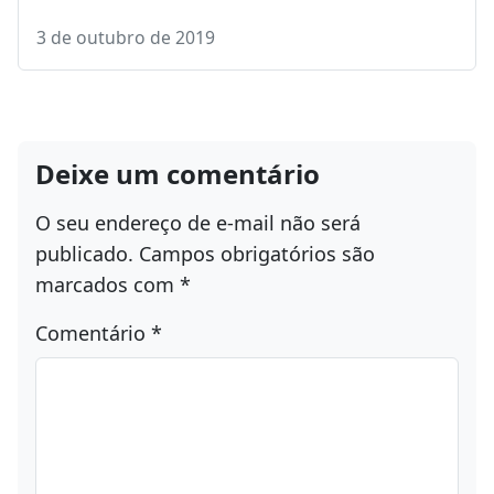
Botoclinic Botox e Estética Facial chega a
Chapecó
Inaugurou no Shopping Pátio Chapecó, em
agosto de 2019, a Botoclinic, trazendo à região a
franquia…
3 de outubro de 2019
Deixe um comentário
O seu endereço de e-mail não será
publicado.
Campos obrigatórios são
marcados com
*