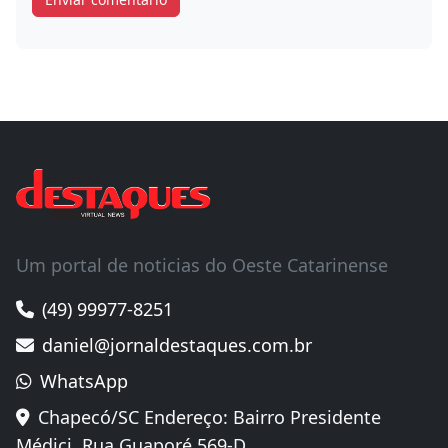
Um portal de noticias do Oeste Catarinense
(49) 99977-8251
daniel@jornaldestaques.com.br
WhatsApp
Chapecó/SC Endereço: Bairro Presidente
Médici, Rua Guaporé,569-D