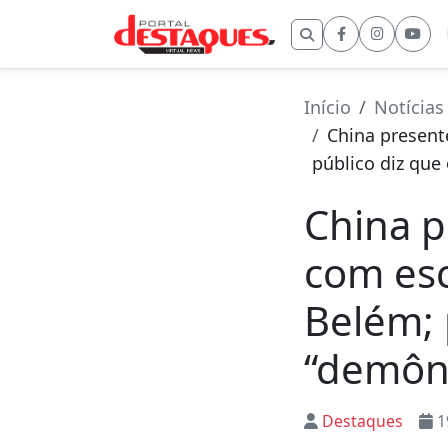
Buscar por:
Início
Notícias
China present
público diz que
China p
com esc
Belém; 
“demôn
Destaques
1