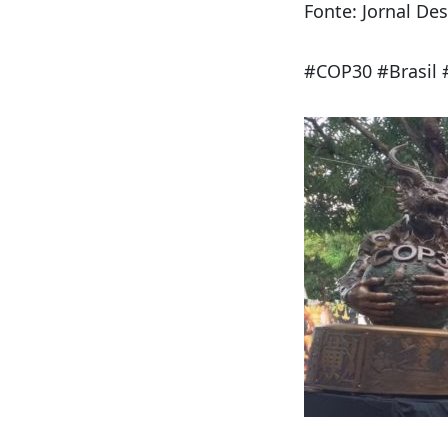
Imagens: redes s
Fonte: Jornal De
#COP30 #Brasil 