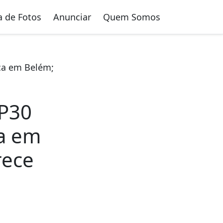
a de Fotos
Anunciar
Quem Somos
ica em Belém;
OP30
ca em
rece