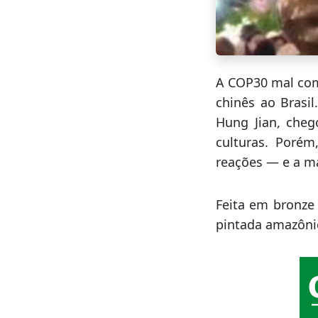
A COP30 mal com
chinês ao Brasil
Hung Jian, cheg
culturas. Porém
reações — e a ma
Feita em bronze
pintada amazônic