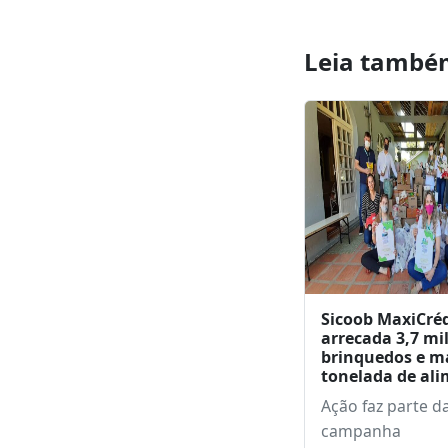
o monument
com as cores
Leia també