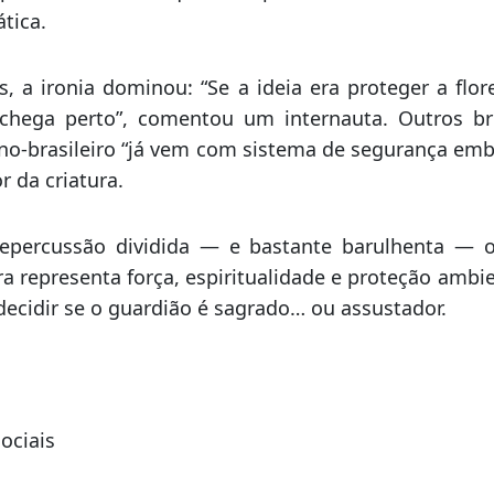
adores e até delegações internacionais pararam di
rar, mas para tentar entender sua estética.
 que, em vez de guardião, a escultura lembra m
parência sombria que mais parece saída de um ritu
tica.
s, a ironia dominou: “Se a ideia era proteger a flo
chega perto”, comentou um internauta. Outros br
no-brasileiro “já vem com sistema de segurança emb
r da criatura.
percussão dividida — e bastante barulhenta — o
a representa força, espiritualidade e proteção ambie
ecidir se o guardião é sagrado… ou assustador.