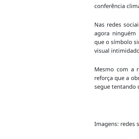
Visitantes, mor
apenas para admi
Muitos afirmam
macabro”, com a
conferência climá
Nas redes sociai
agora ninguém 
que o símbolo si
visual intimidado
Mesmo com a re
reforça que a obr
segue tentando d