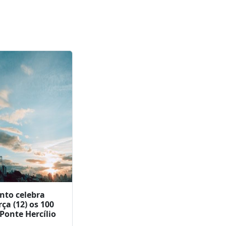
 impulsionar
 em até R$ 26
 mil vagas de
go no campo