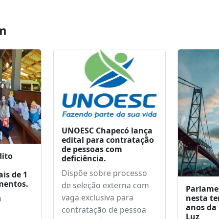
o O Desbravador
programa para
 verde e branca*
investimentos
bilhões e gerar 40
empre
m
UNOESC Chapecó lança
edital para contratação
de pessoas com