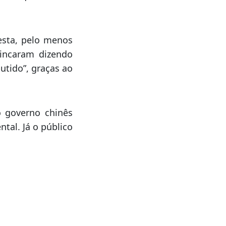
ante da obra não
ais um “demônio
al do que de uma
resta, pelo menos
incaram dizendo
utido”, graças ao
 governo chinês
ntal. Já o público