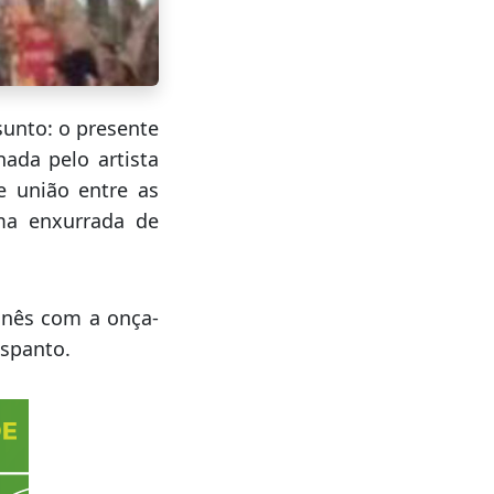
unto: o presente
nada pelo artista
e união entre as
uma enxurrada de
inês com a onça-
espanto.