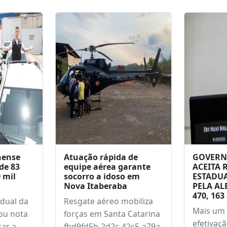
leia
atrave
m
nense
Atuação rápida de
GOVERN