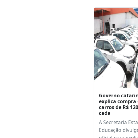
após assemb
Leia també
Governo catari