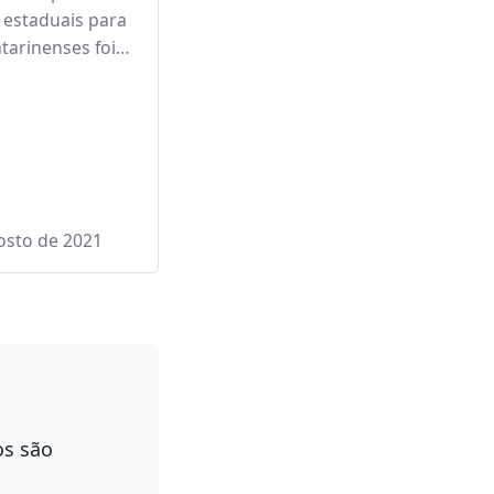
RECURSOS
AIS APROVADOS
ESC PARA AS BRs
E 282.
passo na
ão do aporte de
 estaduais para
atarinenses foi…
osto de 2021