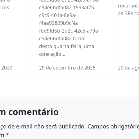
de 83
equipe aérea garante
ACEITA 
 mil
socorro a idoso em
ESTADU
Nova Itaberaba
PELA AL
470, 163 
adual da
Resgate aéreo mobiliza
Mais um 
ou nota
forças em Santa Catarina
efetivaç
car a
fbd9fd5b-2d2c-42c5-a79a-
recursos
rros…
c54e6bdfa082 1553af75-
as BRs c
c9c9-401a-8e9a-
f4aa92829b9cNa
fbd9fd5b-2d2c-42c5-a79a-
c54e6bdfa082 tarde
desta quarta-feira, uma
operação…
e 2020
29 de setembro de 2025
20 de ag