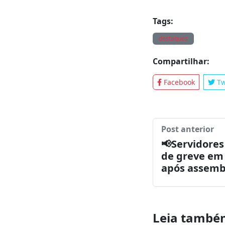
Relatos prelim
relacionamento, 
Fonte: Jornal De
Tags:
destaques
Compartilhar:
Facebook
Tw
Post anterior
📢Servidore
de greve em