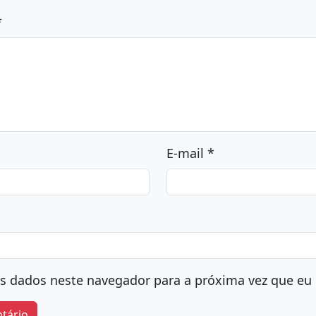
m comentário
ço de e-mail não será publicado.
Campos obrigatóri
om
*
*
E-mail
*