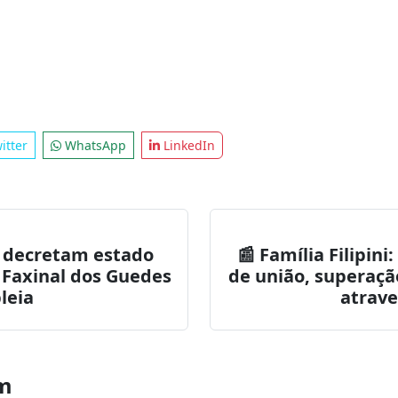
inares apontam que o suspeito não teria aceita
porém a motivação oficial do crime segue sob inves
staques – jornalista Daniel Prudente
itter
WhatsApp
LinkedIn
s decretam estado
📰 Família Filipini
 Faxinal dos Guedes
de união, superaçã