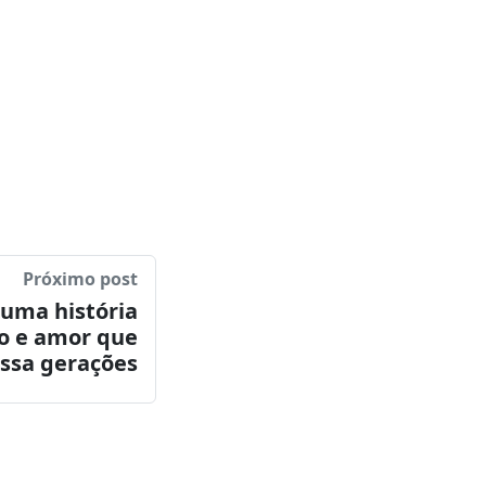
do o término do
tigação.
Próximo post
: uma história
o e amor que