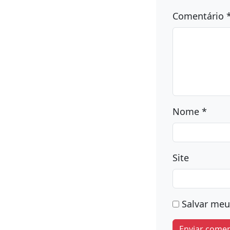
Deixe u
O seu endere
marcados c
Comentário
Nome
*
Site