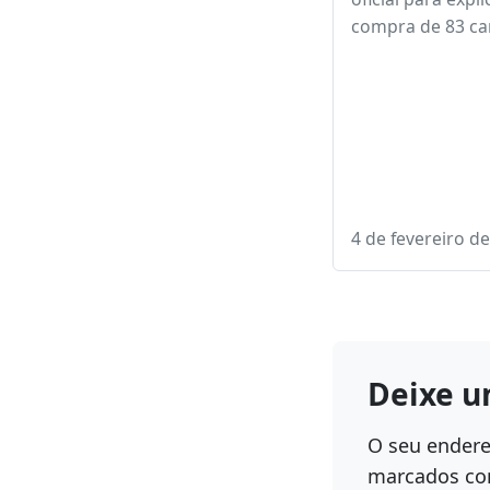
explica compra 
carros de R$ 120
cada
A Secretaria Est
Educação divulg
oficial para expli
compra de 83 ca
4 de fevereiro d