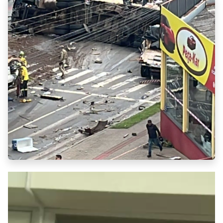
Tocador
de
vídeo