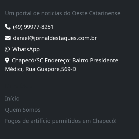
Um portal de noticias do Oeste Catarinense
(49) 99977-8251
daniel@jornaldestaques.com.br
WhatsApp
Chapecó/SC Endereço: Bairro Presidente
Médici, Rua Guaporé,569-D
Links Úteis
Início
Quem Somos
Fogos de artifício permitidos em Chapecó!