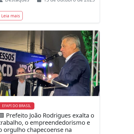
Leia mais
EFAPI DO BRASIL
🟩 Prefeito João Rodrigues exalta o
trabalho, o empreendedorismo e
o orgulho chapecoense na