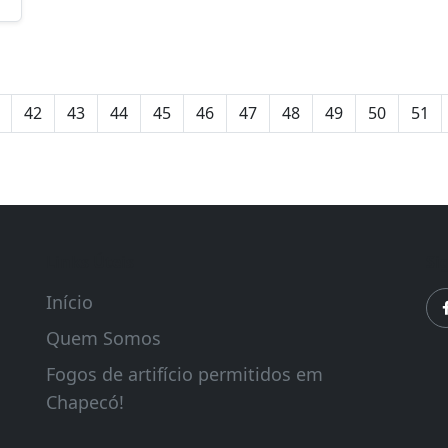
42
43
44
45
46
47
48
49
50
51
Links Úteis
Si
Início
Quem Somos
Fogos de artifício permitidos em
Chapecó!